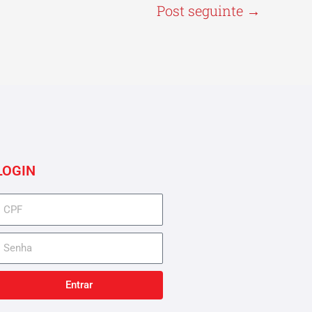
Post seguinte
→
LOGIN
cpf
senha
Entrar