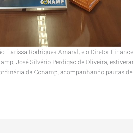
o, Larissa Rodrigues Amaral, e o Diretor Finan
amp, José Silvério Perdigão de Oliveira, estiver
ão ordinária da Conamp, acompanhando pautas de 