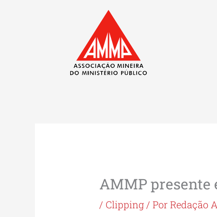
Ir
para
o
conteúdo
AMMP presente 
/
Clipping
/ Por
Redação