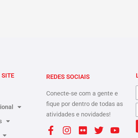
 SITE
REDES SOCIAIS
Conecte-se com a gente e
fique por dentro de todas as
cional
atividades e novidades!
s
F
W
I
F
T
Y