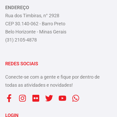
ENDEREÇO
Rua dos Timbiras, n° 2928
CEP 30.140-062 - Barro Preto
Belo Horizonte - Minas Gerais
(31) 2105-4878
REDES SOCIAIS
Conecte-se com a gente e fique por dentro de
todas as atividades e novidades!
F
I
F
T
Y
W
a
n
l
w
o
h
c
s
i
i
u
a
LOGIN