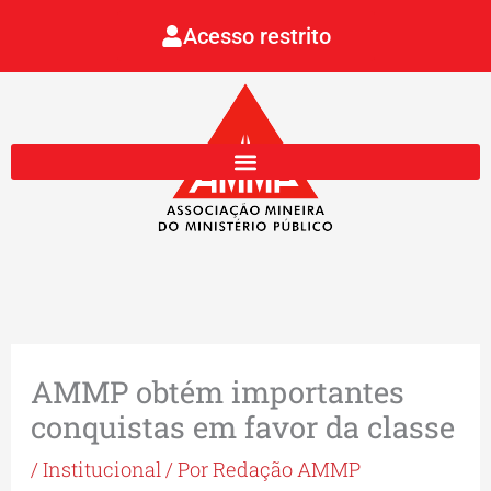
Ir
Acesso restrito
para
o
conteúdo
AMMP obtém importantes
conquistas em favor da classe
/
Institucional
/ Por
Redação AMMP