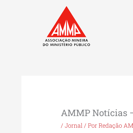
Ir
para
o
conteúdo
AMMP Notícias –
/
Jornal
/ Por
Redação A