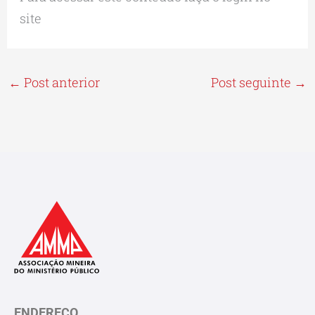
site
←
Post anterior
Post seguinte
→
ENDEREÇO