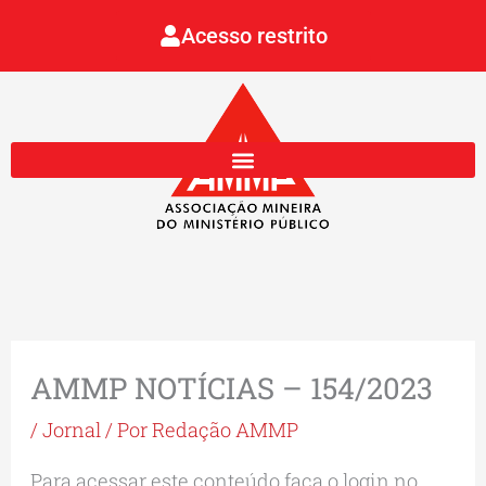
Ir
Acesso restrito
para
o
conteúdo
AMMP NOTÍCIAS – 154/2023
/
Jornal
/ Por
Redação AMMP
Para acessar este conteúdo faça o login no