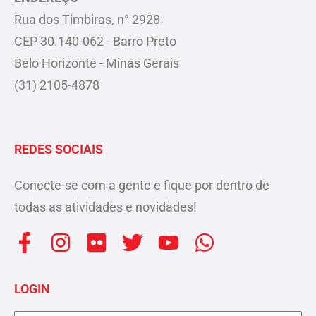
Rua dos Timbiras, n° 2928
CEP 30.140-062 - Barro Preto
Belo Horizonte - Minas Gerais
(31) 2105-4878
REDES SOCIAIS
Conecte-se com a gente e fique por dentro de
todas as atividades e novidades!
F
I
F
T
Y
W
a
n
l
w
o
h
c
s
i
i
u
a
LOGIN
e
t
c
t
t
t