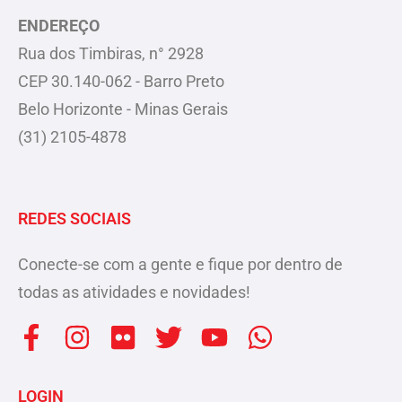
ENDEREÇO
Rua dos Timbiras, n° 2928
CEP 30.140-062 - Barro Preto
Belo Horizonte - Minas Gerais
(31) 2105-4878
REDES SOCIAIS
Conecte-se com a gente e fique por dentro de
todas as atividades e novidades!
F
I
F
T
Y
W
a
n
l
w
o
h
c
s
i
i
u
a
LOGIN