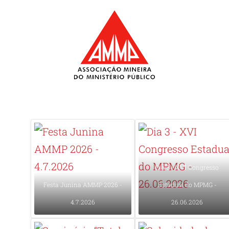
Ir
para
o
conteúdo
Dia 3 - XVI Congresso
Festa Junina AMMP 2026 -
Estadual do MPMG -
4.7.2026
26.06.2026