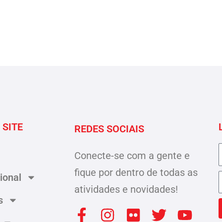
 SITE
REDES SOCIAIS
Conecte-se com a gente e
fique por dentro de todas as
cional
atividades e novidades!
s
F
W
I
F
T
Y