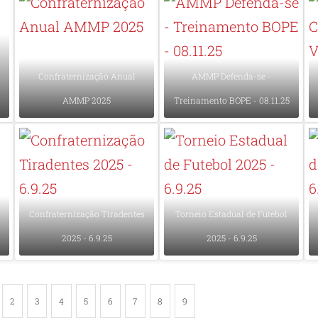
Confraternização Anual
AMMP Defenda-se -
AMMP 2025
Treinamento BOPE - 08.11.25
Confraternização Tiradentes
Torneio Estadual de Futebol
2025 - 6.9.25
2025 - 6.9.25
2
3
4
5
6
7
8
9