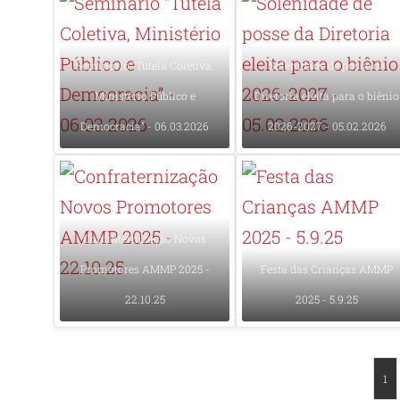
Seminário “Tutela Coletiva,
Solenidade de posse da
Ministério Público e
Diretoria eleita para o biênio
Democracia” - 06.03.2026
2026-2027 - 05.02.2026
Confraternização Novos
Promotores AMMP 2025 -
Festa das Crianças AMMP
22.10.25
2025 - 5.9.25
1