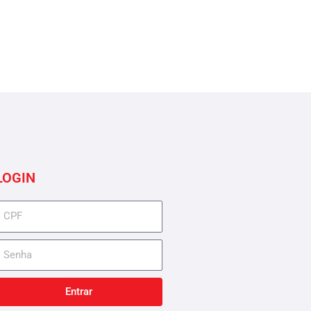
LOGIN
cpf
senha
Entrar