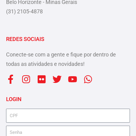
Belo Horizonte - Minas Gerais
(31) 2105-4878
REDES SOCIAIS
Conecte-se com a gente e fique por dentro de
todas as atividades e novidades!
F
I
F
T
Y
W
a
n
l
w
o
h
c
s
i
i
u
a
LOGIN
e
t
c
t
t
t
b
a
k
t
u
s
cpf
o
g
r
e
b
a
senha
o
r
r
e
p