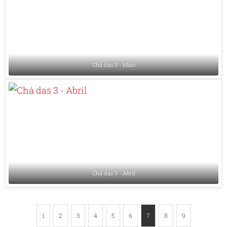
Chá das 3 - Maio
Chá das 3 - Abril
1
2
3
4
5
6
7
8
9