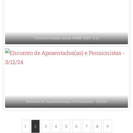
Confraternização Anual AMMP 2024 - 6.12
Encontro de Aposentados(as) e Pensionistas - 3/12/24
1
2
3
4
5
6
7
8
9