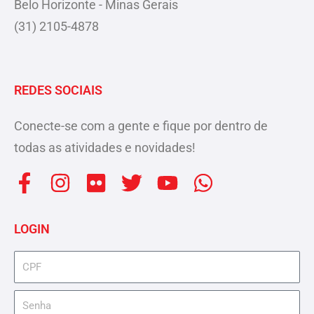
Belo Horizonte - Minas Gerais
(31) 2105-4878
REDES SOCIAIS
Conecte-se com a gente e fique por dentro de
todas as atividades e novidades!
F
I
F
T
Y
W
a
n
l
w
o
h
c
s
i
i
u
a
LOGIN
e
t
c
t
t
t
b
a
k
t
u
s
cpf
o
g
r
e
b
a
senha
o
r
r
e
p