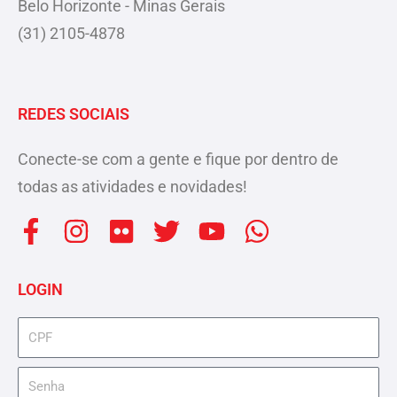
Belo Horizonte - Minas Gerais
(31) 2105-4878
REDES SOCIAIS
Conecte-se com a gente e fique por dentro de
todas as atividades e novidades!
F
I
F
T
Y
W
a
n
l
w
o
h
c
s
i
i
u
a
LOGIN
e
t
c
t
t
t
b
a
k
t
u
s
cpf
o
g
r
e
b
a
senha
o
r
r
e
p